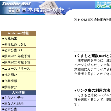
tender-net情報
■入札結果
■発注見通しＤＬ
■公示公告ＤＬ
●
くまもと建設naviと
■県内2025年度予算
熊本県内を中心に、建
■県内2026年度予算
ページを結んだリンク集
■ニュースリリース
業種別にカテゴライズさ
た業者を探すことができ
■指名願い
■企業情報
■県格付け
●
リンク集の利用方法
入札情報
くまもと建設naviプ
■主な入札予告
種を選択することで、関
■主な入札結果
す。
■公示公告