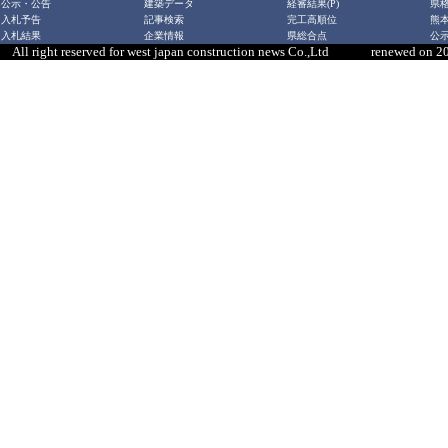
公示・公告
建築データ
経審結果(P)
県
入札予告
記事検索
完工高順位
熊
入札結果
企業情報
県総合点
公示
All right reserved for west japan construction news Co.,Ltd renewed on 2