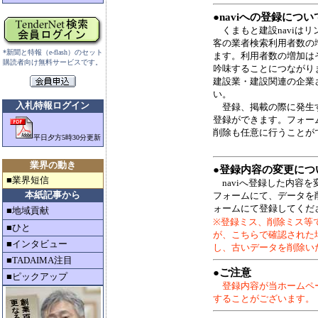
●
naviへの登録につい
くまもと建設naviは
客の業者検索利用者数の
*新聞と特報（e-flash）のセット
ます。利用者数の増加はそ
購読者向け無料サービスです。
吟味することにつながり
建設業・建設関連の企業
い。
入札特報ログイン
登録、掲載の際に発生
登録ができます。フォー
削除も任意に行うことが
平日夕方5時30分更新
業界の動き
●
登録内容の変更につ
■業界短信
naviへ登録した内容
本紙記事から
フォームにて、データを
ォームにて登録してくだ
■地域貢献
※登録ミス、削除ミス等
■ひと
が、こちらで確認された
■インタビュー
し、古いデータを削除い
■TADAIMA注目
●
ご注意
■ピックアップ
登録内容が当ホームペ
することがございます。