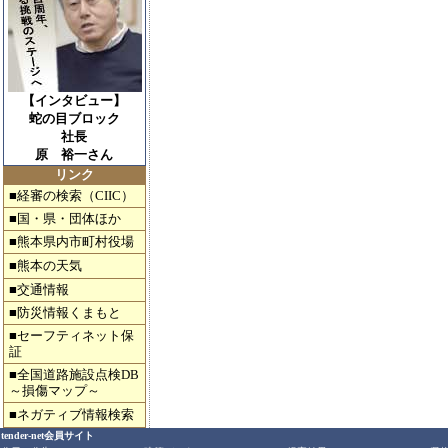
【インタビュー】
蛇の目ブロック
社長
原 裕一さん
リンク
■経審の検索（CIIC）
■国・県・団体ほか
■熊本県内市町村役場
■熊本の天気
■交通情報
■防災情報くまもと
■セーフティネット保
証
■全国道路施設点検DB
～損傷マップ～
■ネガティブ情報検索
tender-net会員サイト