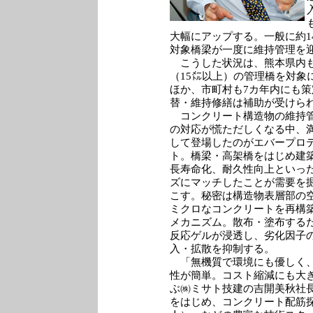
大幅にアップする。一般に約1
対象橋梁が一度に維持管理を
こうした状況は、熊本県内も例
（15㍍以上）の管理橋を対象
ほか、市町村も7カ年内にも
替・維持修繕は補助が受けら
コンクリート構造物の維持
の対応が慌ただしくなる中、
して登場したのがエバープロ
ト。橋梁・高架橋をはじめ建
長寿命化、耐久性向上といっ
ズにマッチしたことが需要を
こす。秘密は構造物表層部の
ミクロなコンクリートを再構
メカニズム。散布・塗布する
反応ゲルが浸透し、劣化因子
入・拡散を抑制する。
「無機質で環境にも優しく
性が簡単。コスト縮減にも大
ぶ㈱ミサト技建の吉開美秋社
をはじめ、コンクリート配筋探