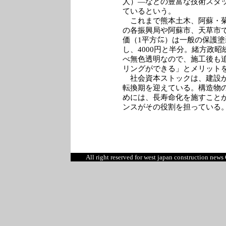
人）―などの豊富な技術スタ
ているという。
これまで熊本土木、阿蘇・菊
の各振興局や阿蘇市、天草市
価（1平方㍍）は一般の保護塗装
し、4000円と半分。緒方政
べ無色透明なので、施工後も
リングができる」とメリット
社会資本ストックは、建設か
転換期を迎えている。構造物
めには、長寿命化を施すこと
ンスがその役割を担ってい
All right reserved for west japan construction