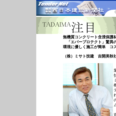
無機質コンクリート含浸保護
「エバープロテクト」驚異
環境に優しく施工が簡単 コ
（株）ミサト技建 吉開美秋