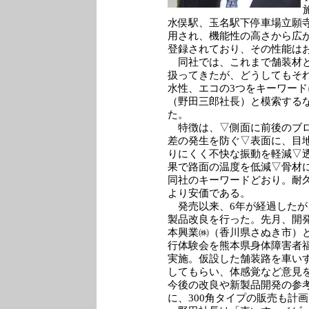
水俣駅、玉名駅下停車場立願
用され、機能性の高さから広
登録されており、その性能は
同社では、これまで舗装材と
扱ってきたが、どうしてもそ
水性、エコの3つをキーワー
（野田三郎社長）と模索する
た。
特徴は、▽側面に前後のブロ
差の発生を防ぐ▽表面に、目
りにくく不快な振動を軽減▽
果で路面の温度を低減▽骨材に
同社のキーワードどおり。耐
より安価である。
発売以来、6年が経過したが
製品改良を行った。先月、開
本興業㈱（香川県さぬき市）
行体験会を熊本県身体障害者
実施。仮設した舗装路を車い
してもらい、体感覚など意見
今後の改良や新製品開発の参
に、300角タイプの販売も計