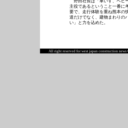
野田社長は「車いす、ベビー
主役であるということ一番に
要で、走行体験を重ね熊本の
道だけでなく、建物まわりの
い」と力を込めた。
All right reserved for west japan construction