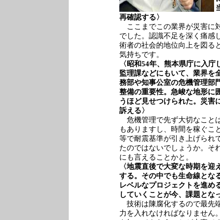
再確認する〉
ここまでこの業界が災害に対
でした。認識不足を深く痛感
術者の社会的地位向上を図る
気持ちです。
〈昭和54年、熊本県庁に入庁
監理課などにもいて、業界を
務部や知事公室の危機管理部
整備の重要性。急峻な地形に
うほど見せつけられた。災害
訴える〉
危機管理で先ず大切なことは
もありますし、時間を稼ぐこ
等で耐震基準が引き上げられ
たのではないでしょうか。そ
にも言えることかと。
〈地震直後で大変な時期を迎
する。その中でも生命線とな
レベルなプロジェクトを進め
していくことが今、課題とな
技術は陳腐化するので最先端
力を入れなければなりません