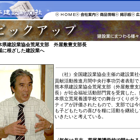
本県建設業協会荒尾支部 外屋敷豊支部長
域に根ざした建設業へ
（社）全国建設業協会主催の建設業社
貢献活動推進月間中央行事功労者表彰で
熊本県建設業協会荒尾支部（外屋敷豊支
長）が社会福祉活動部門賞を受賞した。
本県立荒尾養護学校での舞台づくりボラ
ティアが評価されたもので、支部では今
も子どもたちの喜びを糧に活動を継続し
いきたいと考えている。