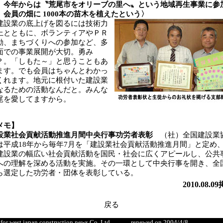
。今年からは〝荒尾市をオリーブの里へ〟という地域再生事業に参
、会員の畑に 1000本の苗木を植えたという〉
設業の底上げを図るには技術力
上とともに、ボランティアやＰＲ
動、まちづくりへの参加など、多
面での事業展開が大切。勇み
？。「しもた～」と思うこともあ
ます。でも会員はちゃんとわかっ
くれます。地元に根付いた建設業
なるための活動なんだと。みんな
尾を愛してますから。
メモ】
設業社会貢献活動推進月間中央行事功労者表彰
（社）全国建設業
は平成18年から毎年7月を「建設業社会貢献活動推進月間」と定め
建設業の幅広い社会貢献活動を国民・社会に広くアピールし、公共
への理解を深める活動を実施。その一環として中央行事を開き、全
ら選定した功労者・団体を表彰している。
2010.08.0
戻る
ed for west japan construction news Co.,Ltd renewed on 2004/4/8