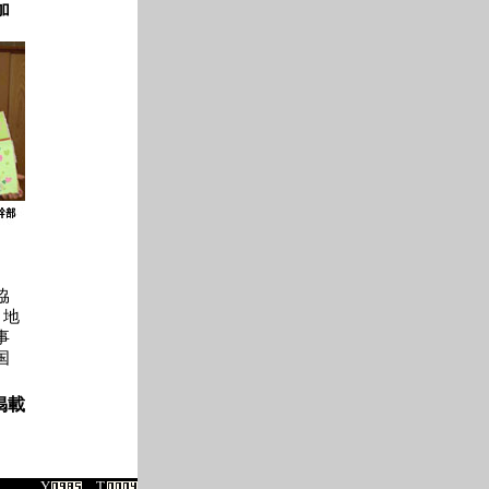
加
協
、地
事
国
9掲載
Y.
T.