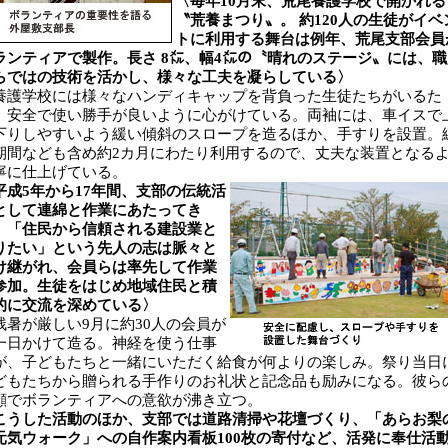
〈毎年10月末、荒尾養護学校で開かれる
〝荒養まつり〟。 約120人の生徒がイベ
トに利用する舞台は例年、荒尾支部会員
ランティアで製作。長さ 8㍍、幅4㍍の〝晴れのステージ〟には、職
らではの技術を活かし、様々な工夫を凝らしている〉
護学校には様々なハンディキャップを背負った生徒たちがいるた
、安全で使い勝手が良いように心がけている。両袖には、車イスで
下りしやすいよう緩い傾斜のスロープを造るほか、手すりを設置。
期間なども含め約2カ月にわたり利用するので、丈夫な装置となる
寧に仕上げている。
平成5年から17年間、支部の伝統活
として連綿と作業にあたってき
。「住民から信頼される建設業と
りたい」という先人の志は脈々と
け継がれ、会員らは率先して作業
参加。生徒をはじめ地域住民と積
的に交流を深めている〉
暑が厳しい9月に約30人の会員が
一日かけて造る。神経を使う仕事
が、子どもたちと一緒にいただく給食が何よりの楽しみ。祭り当日
どもたちから贈られる手作りのお礼状と記念品も励みになる。彼ら
顔でボランティアへの意欲が沸き立つ。
こうした活動のほか、支部では道路清掃や花壇づくり、「あらお梨
元気ウォーク」への自作案内看板100枚の寄付など、活発に奉仕活