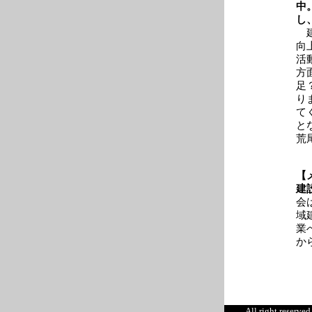
中
し
建
向
活
方
足
り
て
と
荒
【
建
会
域
業
か
All right reserv