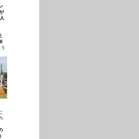
ン
が
人
上
練
よう
に
の
の
動