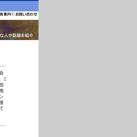
会
、
部
熊
ン
後
て