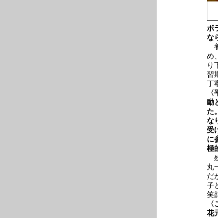
ボ
な
養
め
り
習
丁
〈
動
た
な
受
に
極
残
丸
だ
子
笑
〈
花