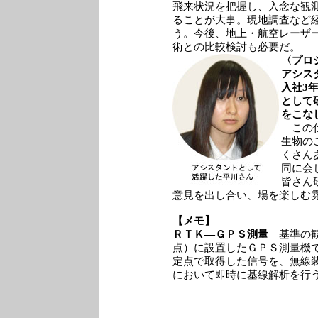
飛来状況を把握し、入念な観
ることが大事。現地調査など
う。今後、地上・航空レーザ
術との比較検討も必要だ。
〈プロ
アシス
入社3
として
をこな
この仕
生物の
くさん
同に会
皆さん
意見を出し合い、場を楽しむ
【メモ】
ＲＴＫ―ＧＰＳ測量
基準の観
点）に設置したＧＰＳ測量機
定点で取得した信号を、無線
において即時に基線解析を行