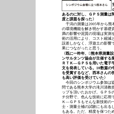
あるのに対し、ＧＰＳ測量は
度と課題を探った〉
干潟の測量は2005年から熊
の環境機能を解き明かす基礎
満の影響や泥質の現場は実測
術の活用により、コスト縮減
誤差しかなく、浮遊土の影響
果につながったと思う。
〈既に一昨年、熊本県測量
ンサルタンツ協会が主催する
ＲＴＫ―ＧＰＳを用いた電子
文を発表している。10数篇の
を受賞するなど、西本さんの
も高い評価を受けていた〉
今回のシンポジウム参加は
問である熊本大学の滝川清教
ップを頂いたおかげ。ＧＰＳ
チ分野で、色んな技術に応用
Ｋ―ＧＰＳもそんな新技術の
士・測量士補の試験にも出る
もある。ただ、精度を保つた