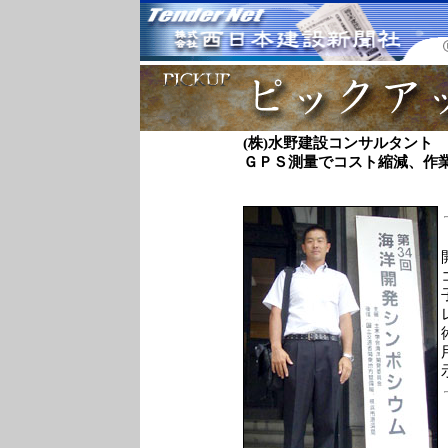
(株)水野建設コンサルタン
ＧＰＳ測量でコスト縮減、作